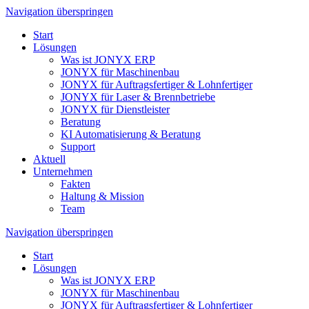
Navigation überspringen
Start
Lösungen
Was ist JONYX ERP
JONYX für Maschinenbau
JONYX für Auftragsfertiger & Lohnfertiger
JONYX für Laser & Brennbetriebe
JONYX für Dienstleister
Beratung
KI Automatisierung & Beratung
Support
Aktuell
Unternehmen
Fakten
Haltung & Mission
Team
Navigation überspringen
Start
Lösungen
Was ist JONYX ERP
JONYX für Maschinenbau
JONYX für Auftragsfertiger & Lohnfertiger