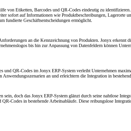
fe von Etiketten, Barcodes und QR-Codes eindeutig zu identifizieren. D
iter sofort auf Informationen wie Produktbeschreibungen, Lagerorte un
um fundierte Geschäftsentscheidungen ermöglicht.
Anforderungen an die Kennzeichnung von Produkten. Jonyx erkennt dies
rnehmenslogos bis hin zur Anpassung von Datenfeldern können Unterne
des und QR-Codes im Jonyx ERP-System verleiht Unternehmen maximale 
en Anwendungsszenarien an und erleichtern die Integration in bestehen
sein, doch das Jonyx ERP-System glänzt durch seine nahtlose Integrat
d QR-Codes in bestehende Arbeitsabläufe. Diese reibungslose Integratio