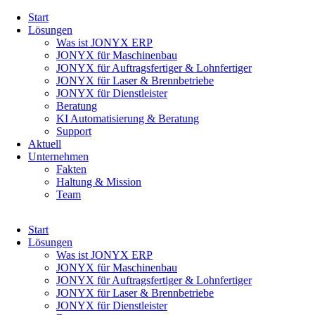
Navigation
Start
überspringen
Lösungen
Was ist JONYX ERP
JONYX für Maschinenbau
JONYX für Auftragsfertiger & Lohnfertiger
JONYX für Laser & Brennbetriebe
JONYX für Dienstleister
Beratung
KI Automatisierung & Beratung
Support
Aktuell
Unternehmen
Fakten
Haltung & Mission
Team
Navigation
Start
überspringen
Lösungen
Was ist JONYX ERP
JONYX für Maschinenbau
JONYX für Auftragsfertiger & Lohnfertiger
JONYX für Laser & Brennbetriebe
JONYX für Dienstleister